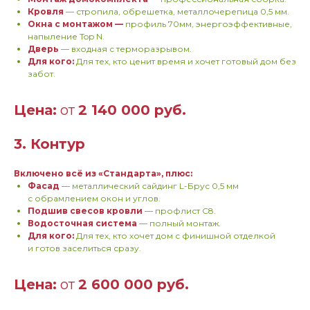
Кровля
— стропила, обрешетка, металлочерепица 0,5 мм.
Окна с монтажом —
профиль 70мм, энергоэффективные,
напыление Top N.
Дверь
— входная с терморазрывом.
Для кого:
Для тех, кто ценит время и хочет готовый дом без
забот.
Цена:
от
2 140 000 руб.
3. Контур
Включено всё из «Стандарта», плюс:
Фасад
— металлический сайдинг L-Брус 0,5 мм
с обрамлением окон и углов.
Подшив свесов кровли
— профлист С8.
Водосточная система
— полный монтаж.
Для кого:
Для тех, кто хочет дом с финишной отделкой
и готов заселиться сразу.
Цена:
от
2 600 000 руб.