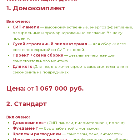
1. Домокомплект
Включено:
СИП-панели
— высококачественные, энергоэффективные,
раскроенные и промаркированные согласно Вашему
проекту.
Сухой строганный пиломатериал
— для сборки всех
стен и перекрытий из СИП-панелей.
Проект + схема сборки
— детальные чертежи для
самостоятельного монтажа.
Для кого:
Для тех, кто хочет строить самостоятельно или
сэкономить на подрядчиках.
Цена:
от
1 067 000 руб.
2. Стандарт
Включено:
Домокомплект
(СИП-панели, пиломатериалы, проект).
Фундамент
— буронабивной с монтажом.
Крепеж и расходники
— саморезы, пена, антисептик.
Монтаж домокомплекта
— профессиональная сборка.